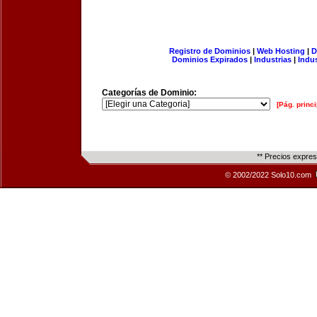
Registro de Dominios
|
Web Hosting
|
D
Dominios Expirados
|
Industrias
|
Indu
Categorías de Dominio:
[Pág. princi
** Precios expre
© 2002/2022 Solo10.com