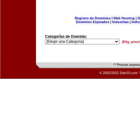
Registro de Dominios
|
Web Hosting
|
D
Dominios Expirados
|
Industrias
|
Indu
Categorías de Dominio:
[Pág. princi
** Precios expre
© 2002/2022 Solo10.com