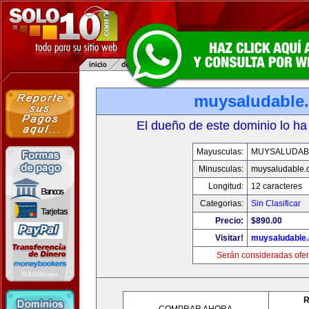
muysaludable
El dueño de este dominio lo ha
Mayusculas:
MUYSALUDAB
Minusculas:
muysaludable.
Longitud:
12 caracteres
Categorias:
Sin Clasificar
Precio:
$890.00
Visitar!
muysaludable
Serán consideradas ofer
R