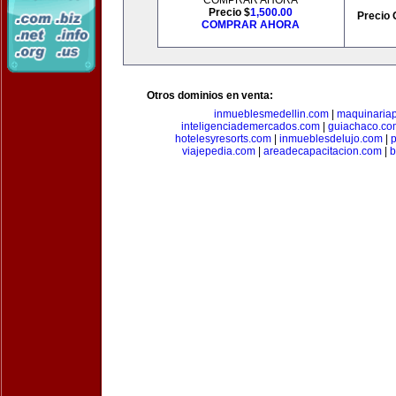
COMPRAR AHORA
Precio $
1,500.00
Precio 
COMPRAR AHORA
Otros dominios en venta:
inmueblesmedellin.com
|
maquinariap
inteligenciademercados.com
|
guiachaco.co
hotelesyresorts.com
|
inmueblesdelujo.com
|
p
viajepedia.com
|
areadecapacitacion.com
|
b