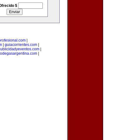
Ofrecido $
rofesional.com
|
m
|
guiacorrientes.com
|
ublicidadyeventos.com
|
odegasargentina.com
|