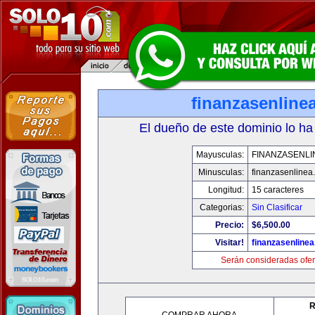
finanzasenline
El dueño de este dominio lo ha
Mayusculas:
FINANZASENLI
Minusculas:
finanzasenlinea
Longitud:
15 caracteres
Categorias:
Sin Clasificar
Precio:
$6,500.00
Visitar!
finanzasenline
Serán consideradas ofer
R