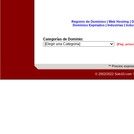
Registro de Dominios
|
Web Hosting
|
D
Dominios Expirados
|
Industrias
|
Indu
Categorías de Dominio:
[Pág. princi
** Precios expre
© 2002/2022 Solo10.com