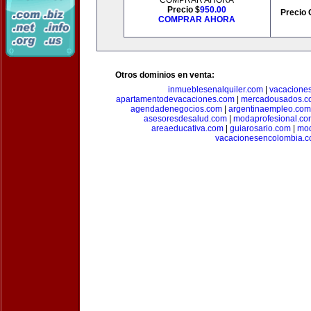
COMPRAR AHORA
Precio $
950.00
Precio 
COMPRAR AHORA
Otros dominios en venta:
inmueblesenalquiler.com
|
vacacione
apartamentodevacaciones.com
|
mercadousados.c
agendadenegocios.com
|
argentinaempleo.com
asesoresdesalud.com
|
modaprofesional.co
areaeducativa.com
|
guiarosario.com
|
mod
vacacionesencolombia.