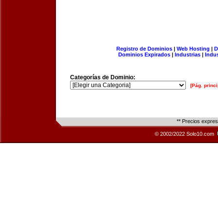
Registro de Dominios
|
Web Hosting
|
D
Dominios Expirados
|
Industrias
|
Indu
Categorías de Dominio:
[Pág. princi
** Precios expre
© 2002/2022 Solo10.com