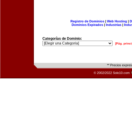
Registro de Dominios
|
Web Hosting
|
D
Dominios Expirados
|
Industrias
|
Indu
Categorías de Dominio:
[Pág. princi
** Precios expre
© 2002/2022 Solo10.com