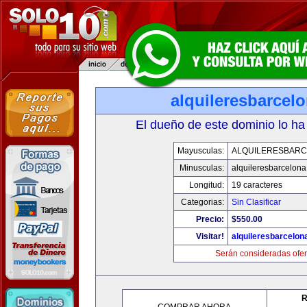
alquileresbarcel
El dueño de este dominio lo ha
Mayusculas:
ALQUILERESBAR
Minusculas:
alquileresbarcelon
Longitud:
19 caracteres
Categorias:
Sin Clasificar
Precio:
$550.00
Visitar!
alquileresbarcelon
Serán consideradas ofer
R