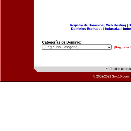
Registro de Dominios
|
Web Hosting
|
D
Dominios Expirados
|
Industrias
|
Indu
Categorías de Dominio:
[Pág. princi
** Precios expre
© 2002/2022 Solo10.com