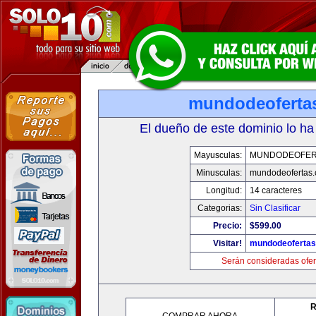
mundodeoferta
El dueño de este dominio lo ha
Mayusculas:
MUNDODEOFER
Minusculas:
mundodeofertas
Longitud:
14 caracteres
Categorias:
Sin Clasificar
Precio:
$599.00
Visitar!
mundodeoferta
Serán consideradas ofer
R