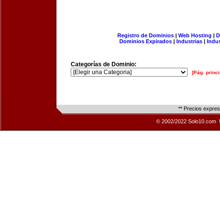
Registro de Dominios
|
Web Hosting
|
D
Dominios Expirados
|
Industrias
|
Indu
Categorías de Dominio:
[Pág. princi
** Precios expre
© 2002/2022 Solo10.com