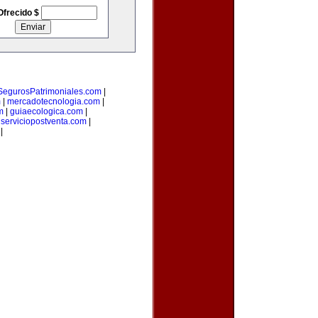
Ofrecido $
SegurosPatrimoniales.com
|
m
|
mercadotecnologia.com
|
m
|
guiaecologica.com
|
|
serviciopostventa.com
|
|