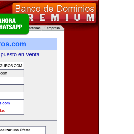
ros.com
 puesto en Venta
GUROS.COM
.com
s.com
tas
ealizar una Oferta