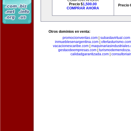
COMPRAR AHORA
Precio $
1,500.00
Precio 
COMPRAR AHORA
Otros dominios en venta:
promocionventas.com
|
subastavirtual.com
inmueblesenargentina.com
|
ofertasturismo.co
vacacionescaribe.com
|
maquinariasindustriales
gestaodeempresas.com
|
turismodemendoza
calidadgarantizada.com
|
consultoriai