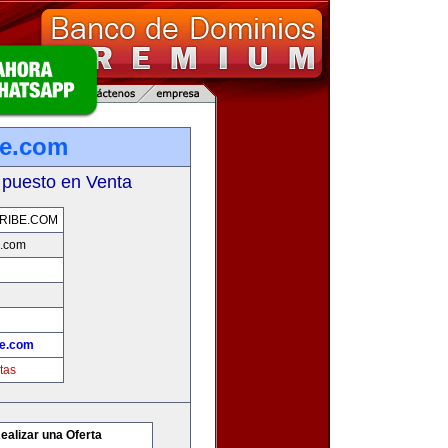
be.com
 puesto en Venta
RIBE.COM
e.com
be.com
tas
ealizar una Oferta