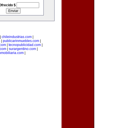
Ofrecido $
|
chileindustrias.com
|
m
|
publicarinmuebles.com
|
.com
|
tecnopublicidad.com
|
.com
|
surargentino.com
|
nmobiliaria.com
|