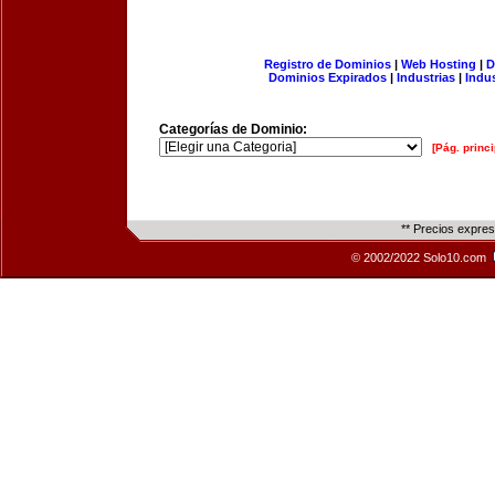
Registro de Dominios
|
Web Hosting
|
D
Dominios Expirados
|
Industrias
|
Indu
Categorías de Dominio:
[Pág. princi
** Precios expre
© 2002/2022 Solo10.com