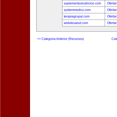
suplementosnutricion.com
Ofertar
systemmedics.com
Ofertar
terapiagrupal.com
Ofertar
webdesalud.com
Ofertar
<< Categoria Anterior (Recursos)
Cat