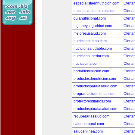
especialistaennutricion.com
Ofertar
estudiosambientales.com
Ofertar
guianutricional.com
Ofertar
higieneyseguridad.com
Ofertar
mejoresusalud.com
Ofertar
nutricioncanina.com
Ofertar
nutricionsaludable.com
Ofertar
nutricionsuperior.com
Ofertar
nutricocina.com
Ofertar
portaldenutricion.com
Ofertar
productosdenutricion.com
Ofertar
productosparalasalud.com
Ofertar
programacionmental.com
Ofertar
protectoresdiarios.com
Ofertar
pruductosparalasalud.com
Ofertar
recuperarlasalud.com
Ofertar
saludcorporal.com
Ofertar
saludenlinea.com
Ofertar