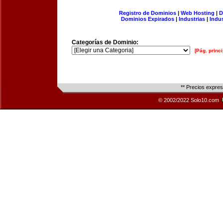
Registro de Dominios
|
Web Hosting
|
D
Dominios Expirados
|
Industrias
|
Indu
Categorías de Dominio:
[Pág. princi
** Precios expre
© 2002/2022 Solo10.com