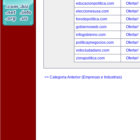
educacionpolitica.com
Ofertar!
eleccionesusa.com
Ofertar!
forodepolitica.com
Ofertar!
gobiernoweb.com
Ofertar!
infogobierno.com
Ofertar!
politicaynegocios.com
Ofertar!
votociudadano.com
Ofertar!
zonapolitica.com
Ofertar!
<< Categoria Anterior (Empresas e Industrias)